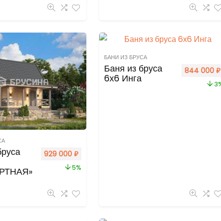
БАНИ ИЗ БРУСА
Баня из бруса
844 000
₽
6х6 Инга
3
СА
бруса
929 000
₽
5%
РТНАЯ»