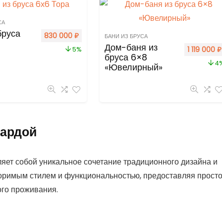
СА
бруса
830 000
₽
БАНИ ИЗ БРУСА
Дом-баня из
1 119 000
₽
5%
бруса 6×8
4
«Ювелирный»
сардой
ляет собой уникальное сочетание традиционного дизайна и
оримым стилем и функциональностью, предоставляя прост
ого проживания.