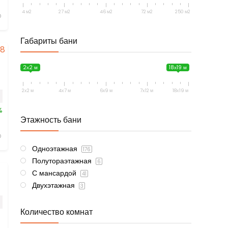
4 м2
27 м2
46 м2
72 м2
250 м2
Габариты бани
2х2 м
18х19 м
2х2 м
4х7 м
6x9 м
7х12 м
18х19 м
%
Этажность бани
Одноэтажная
176
Полутораэтажная
6
С мансардой
41
Двухэтажная
3
Количество комнат