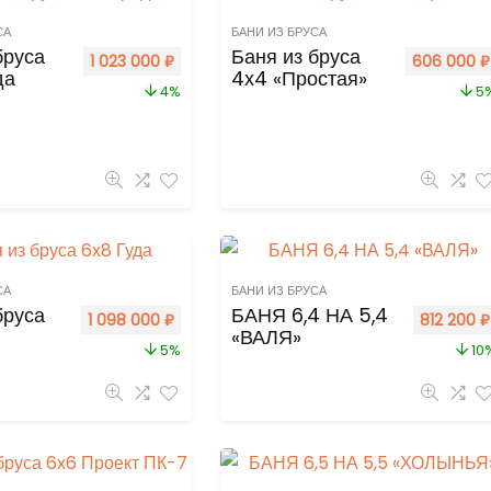
СА
БАНИ ИЗ БРУСА
бруса
Баня из бруса
1 023 000
₽
606 000
₽
да
4х4 «Простая»
4%
5
СА
БАНИ ИЗ БРУСА
бруса
БАНЯ 6,4 НА 5,4
1 098 000
₽
812 200
₽
«ВАЛЯ»
5%
10