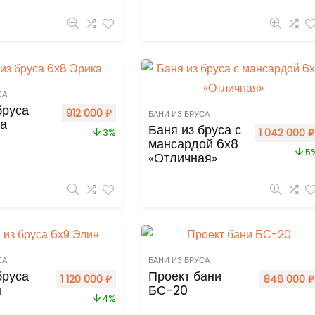
СА
бруса
912 000
₽
БАНИ ИЗ БРУСА
ка
Баня из бруса с
1 042 000
₽
3%
мансардой 6х8
5
«Отличная»
СА
БАНИ ИЗ БРУСА
бруса
Проект бани
1 120 000
₽
846 000
₽
н
БС-20
4%