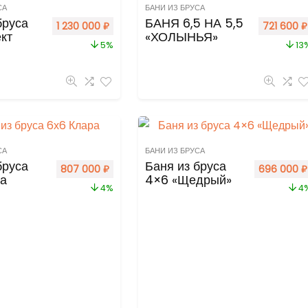
СА
БАНИ ИЗ БРУСА
бруса
БАНЯ 6,5 НА 5,5
1 230 000
₽
721 600
₽
кт
«ХОЛЫНЬЯ»
5%
13
СА
БАНИ ИЗ БРУСА
бруса
Баня из бруса
807 000
₽
696 000
₽
ра
4×6 «Щедрый»
4%
4