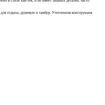
о в стиле хай-тек, и не имеет лишних деталей, часто
для отдыха, душевую и тамбур. Утепленная конструкция