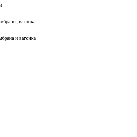
м
мембраны, вагонка
мбрана и вагонка