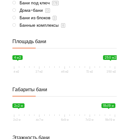
Бани под ключ
178
Дома-бани
13
Бани из блоков
3
Банные комплексы
8
Площадь бани
4 м2
250 м2
4 м2
27 м2
46 м2
72 м2
250 м2
Габариты бани
2х2 м
18х19 м
2х2 м
4х7 м
6x9 м
7х12 м
18х19 м
Этажность бани