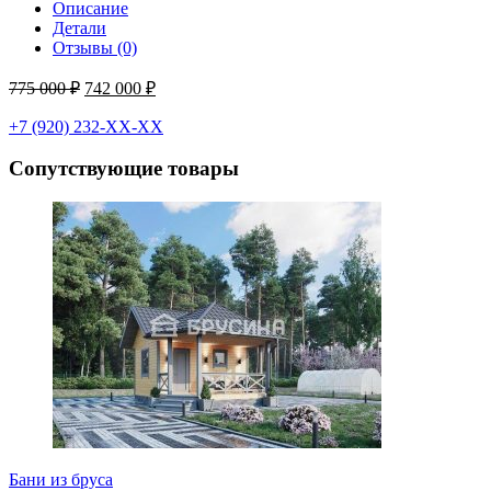
Описание
Детали
Отзывы (0)
775 000
₽
742 000
₽
+7 (920) 232-ХХ-ХХ
Сопутствующие товары
Бани из бруса