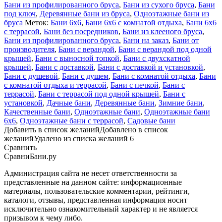
Бани из профилированного бруса
,
Бани из сухого бруса
,
Бани
под ключ
,
Деревянные бани из бруса
,
Одноэтажные бани из
бруса
Меток:
Бани 6х6
,
Бани 6х6 с комнатой отдыха
,
Бани 6х6
с террасой
,
Бани без посредников
,
Бани из клееного бруса
,
Бани из профилированного бруса
,
Бани на заказ
,
Бани от
производителя
,
Бани с верандой
,
Бани с верандой под одной
крышей
,
Бани с выносной топкой
,
Бани с двухскатной
крышей
,
Бани с доставкой
,
Бани с доставкой и установкой
,
Бани с душевой
,
Бани с душем
,
Бани с комнатой отдыха
,
Бани
с комнатой отдыха и террасой
,
Бани с печкой
,
Бани с
террасой
,
Бани с террасой под одной крышей
,
Бани с
установкой
,
Дачные бани
,
Деревянные бани
,
Зимние бани
,
Качественные бани
,
Одноэтажные бани
,
Одноэтажные бани
6х6
,
Одноэтажные бани с террасой
,
Садовые бани
Добавить в список желаний
Добавлено в список
желаний
Удалено из списка желаний
6
Сравнить
СравниБани.ру
Администрация сайта не несет ответственности за
представленные на данном сайте: информационные
материалы, пользовательские комментарии, рейтинги,
каталоги, отзывы, представленная информация носит
исключительно ознакомительный характер и не является
призывом к чему либо.