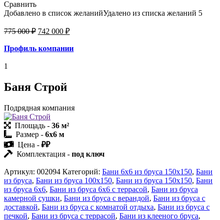
Сравнить
Добавлено в список желаний
Удалено из списка желаний
5
775 000
₽
742 000
₽
Профиль ком
пании
1
Баня Строй
Подрядная компания
Площадь -
36 м²
Размер -
6х6 м
Цена -
₽₽
Комплектация -
под ключ
Артикул:
002094
Категорий:
Бани 6х6 из бруса 150х150
,
Бани
из бруса
,
Бани из бруса 100х150
,
Бани из бруса 150х150
,
Бани
из бруса 6х6
,
Бани из бруса 6х6 с террасой
,
Бани из бруса
камерной сушки
,
Бани из бруса с верандой
,
Бани из бруса с
доставкой
,
Бани из бруса с комнатой отдыха
,
Бани из бруса с
печкой
,
Бани из бруса с террасой
,
Бани из клееного бруса
,