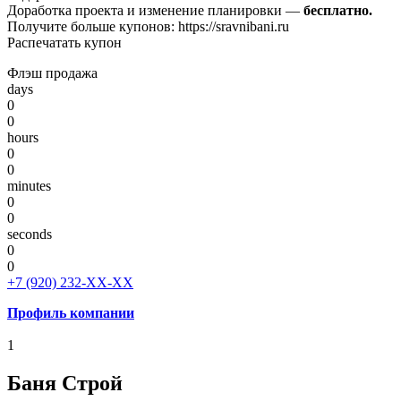
Доработка проекта и изменение планировки —
бесплатно.
Получите больше купонов:
https://sravnibani.ru
Распечатать купон
Флэш продажа
days
0
0
hours
0
0
minutes
0
0
seconds
0
0
+7 (920) 232-ХХ-ХХ
Профиль ком
пании
1
Баня Строй