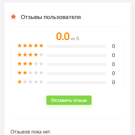
Отзывы пользователя
0.0
из 5
★
★
★
★
★
0
★
★
★
★
★
0
★
★
★
★
★
0
★
★
★
★
★
0
★
★
★
★
★
0
Оставить отзыв
Отзывов пока нет.